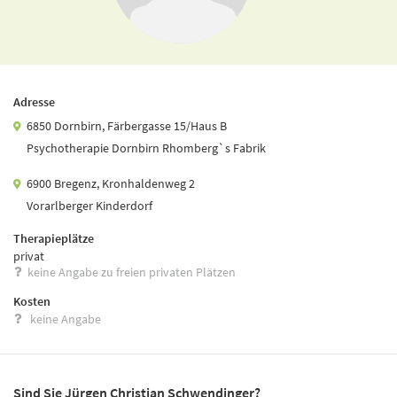
Adresse
6850 Dornbirn, Färbergasse 15/Haus B
Psychotherapie Dornbirn Rhomberg`s Fabrik
6900 Bregenz, Kronhaldenweg 2
Vorarlberger Kinderdorf
Therapieplätze
privat
keine Angabe zu freien privaten Plätzen
Kosten
keine Angabe
Sind Sie Jürgen Christian Schwendinger?