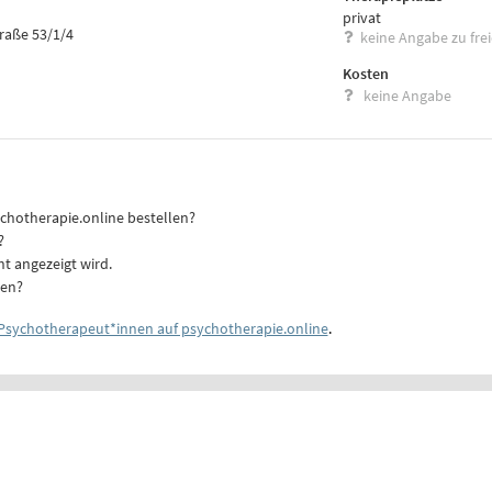
privat
traße 53/1/4
keine Angabe zu fre
Kosten
keine Angabe
ychotherapie.online bestellen?
?
ht angezeigt wird.
ten?
Psychotherapeut*innen auf psychotherapie.online
.