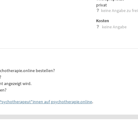
privat
keine Angabe zu fre
Kosten
keine Angabe
ychotherapie.online bestellen?
?
ht angezeigt wird.
ten?
Psychotherapeut*innen auf psychotherapie.online
.