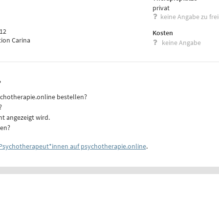
privat
keine Angabe zu fre
 12
Kosten
tion Carina
keine Angabe
?
ychotherapie.online bestellen?
?
ht angezeigt wird.
ten?
Psychotherapeut*innen auf psychotherapie.online
.