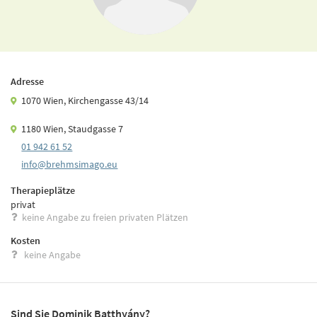
Adresse
1070 Wien, Kirchengasse 43/14
1180 Wien, Staudgasse 7
01 942 61 52
info@brehmsimago.­eu
Therapieplätze
privat
keine Angabe zu freien privaten Plätzen
Kosten
keine Angabe
Sind Sie Dominik Batthyány?