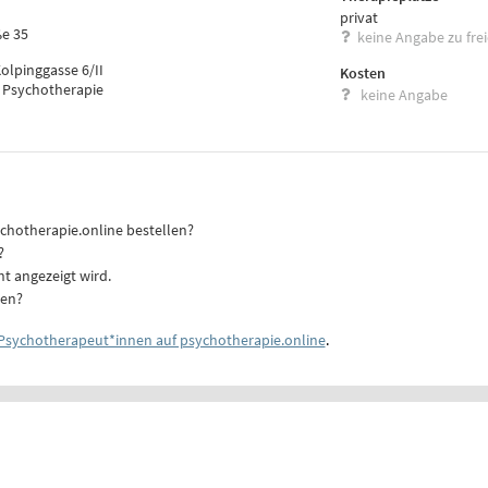
privat
ße 35
keine Angabe zu fre
olpinggasse 6/II
Kosten
d Psychotherapie
keine Angabe
ychotherapie.online bestellen?
?
ht angezeigt wird.
ten?
Psychotherapeut*innen auf psychotherapie.online
.