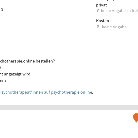
privat
 3
keine Angabe zu fre
Kosten
keine Angabe
ychotherapie.online bestellen?
?
ht angezeigt wird.
ten?
Psychotherapeut*innen auf psychotherapie.online
.