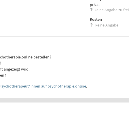
privat
keine Angabe zu fre
Kosten
keine Angabe
ychotherapie.online bestellen?
?
ht angezeigt wird.
ten?
Psychotherapeut*innen auf psychotherapie.online
.