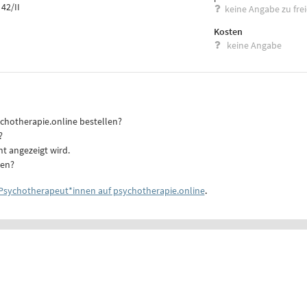
42/II
keine Angabe zu fre
Kosten
keine Angabe
ychotherapie.online bestellen?
?
ht angezeigt wird.
ten?
Psychotherapeut*innen auf psychotherapie.online
.