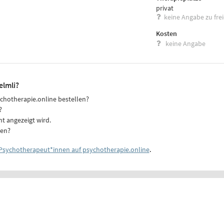
privat
keine Angabe zu fre
Kosten
keine Angabe
elmli?
ychotherapie.online bestellen?
?
ht angezeigt wird.
ten?
Psychotherapeut*innen auf psychotherapie.online
.