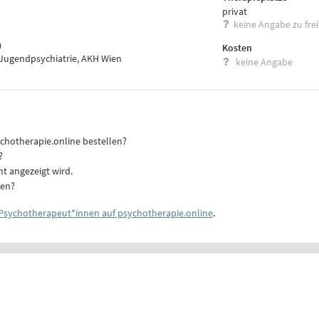
privat
keine Angabe zu fre
0
Kosten
d Jugendpsychiatrie, AKH Wien
keine Angabe
ychotherapie.online bestellen?
?
ht angezeigt wird.
ten?
Psychotherapeut*innen auf psychotherapie.online
.