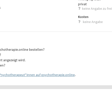
privat
8
keine Angabe zu fre
Kosten
keine Angabe
ychotherapie.online bestellen?
?
ht angezeigt wird.
ten?
Psychotherapeut*innen auf psychotherapie.online
.