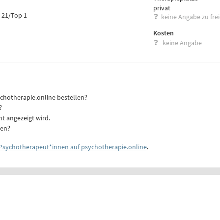
privat
e 21/Top 1
keine Angabe zu fre
Kosten
keine Angabe
ychotherapie.online bestellen?
?
ht angezeigt wird.
ten?
Psychotherapeut*innen auf psychotherapie.online
.