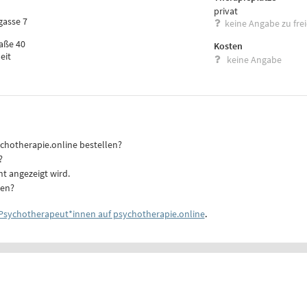
privat
gasse 7
keine Angabe zu fre
raße 40
Kosten
eit
keine Angabe
ychotherapie.online bestellen?
?
ht angezeigt wird.
ten?
Psychotherapeut*innen auf psychotherapie.online
.