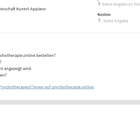
keine Angabe zu fre
inschaft Kunert-Appiano
Kosten
keine Angabe
ychotherapie.online bestellen?
?
ht angezeigt wird.
ten?
Psychotherapeut*innen auf psychotherapie.online
.