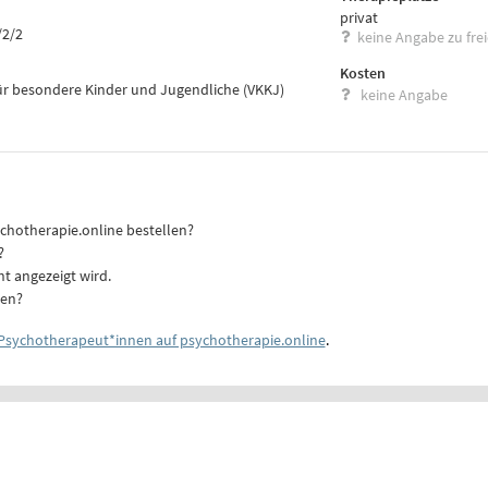
privat
/2/2
keine Angabe zu fre
Kosten
r besondere Kinder und Jugendliche (VKKJ)
keine Angabe
ychotherapie.online bestellen?
?
ht angezeigt wird.
ten?
Psychotherapeut*innen auf psychotherapie.online
.