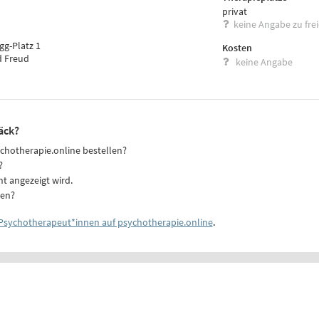
privat
keine Angabe zu fre
gg-Platz 1
Kosten
d Freud
keine Angabe
äck?
ychotherapie.online bestellen?
?
ht angezeigt wird.
ten?
Psychotherapeut*innen auf psychotherapie.online
.