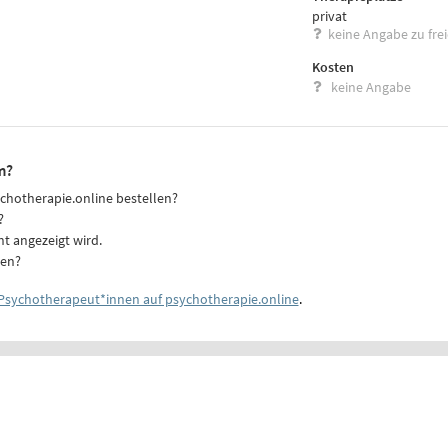
privat
keine Angabe zu fre
Kosten
keine Angabe
m?
ychotherapie.online bestellen?
?
ht angezeigt wird.
ten?
Psychotherapeut*innen auf psychotherapie.online
.