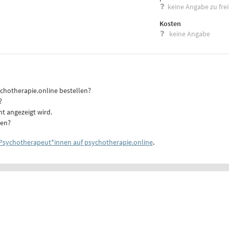
keine Angabe zu fre
Kosten
keine Angabe
ychotherapie.online bestellen?
?
ht angezeigt wird.
ten?
Psychotherapeut*innen auf psychotherapie.online
.