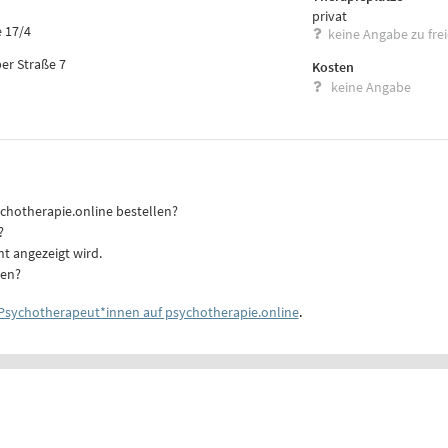
privat
 17/4
keine Angabe zu fre
er Straße 7
Kosten
keine Angabe
ychotherapie.online bestellen?
?
ht angezeigt wird.
ten?
Psychotherapeut*innen auf psychotherapie.online
.