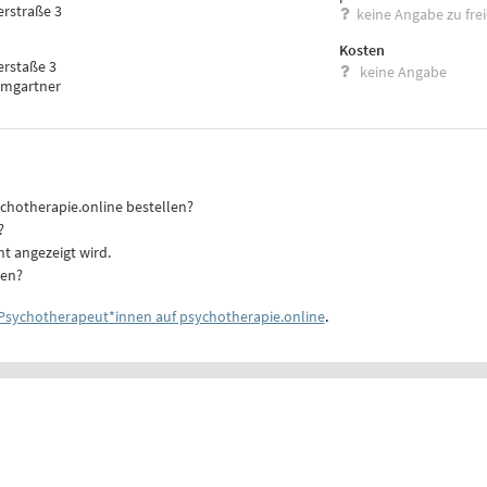
erstraße 3
keine Angabe zu fre
Kosten
erstaße 3
keine Angabe
umgartner
ychotherapie.online bestellen?
?
ht angezeigt wird.
ten?
Psychotherapeut*innen auf psychotherapie.online
.