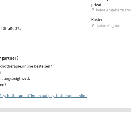
privat
keine Angabe zu fre
Kosten
keine Angabe
f-Straße 37a
mgartner?
ychotherapie.online bestellen?
?
ht angezeigt wird.
ten?
Psychotherapeut*innen auf psychotherapie.online
.