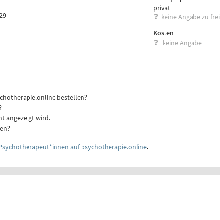
privat
 29
keine Angabe zu fre
Kosten
keine Angabe
ychotherapie.online bestellen?
?
ht angezeigt wird.
ten?
Psychotherapeut*innen auf psychotherapie.online
.