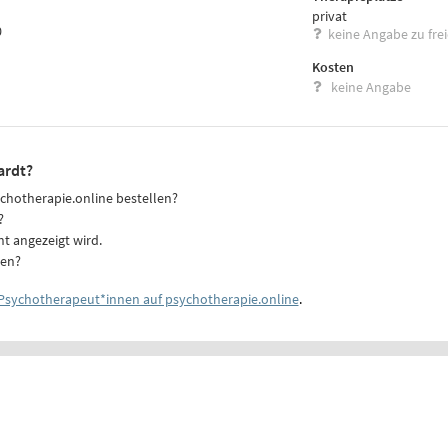
privat
0
keine Angabe zu fre
Kosten
keine Angabe
ardt?
ychotherapie.online bestellen?
?
ht angezeigt wird.
ten?
Psychotherapeut*innen auf psychotherapie.online
.