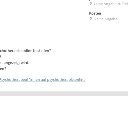
keine Angabe zu fre
Kosten
keine Angabe
ychotherapie.online bestellen?
?
ht angezeigt wird.
ten?
Psychotherapeut*innen auf psychotherapie.online
.