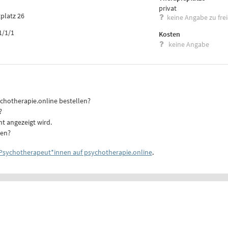
privat
platz 26
keine Angabe zu fre
1/1/1
Kosten
keine Angabe
ychotherapie.online bestellen?
?
ht angezeigt wird.
ten?
Psychotherapeut*innen auf psychotherapie.online
.