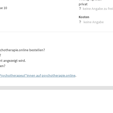
privat
se 10
keine Angabe zu fre
Kosten
keine Angabe
ychotherapie.online bestellen?
?
ht angezeigt wird.
ten?
Psychotherapeut*innen auf psychotherapie.online
.