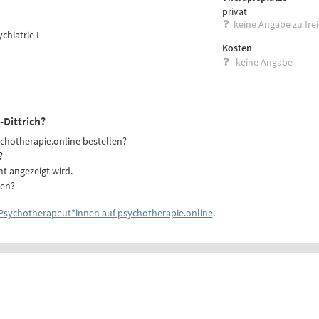
privat
keine Angabe zu fre
hiatrie I
Kosten
keine Angabe
-Dittrich?
ychotherapie.online bestellen?
?
ht angezeigt wird.
ten?
Psychotherapeut*innen auf psychotherapie.online
.