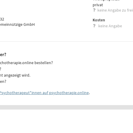
privat
keine Angabe zu fre
 32
Kosten
gemeinnützige GmbH
keine Angabe
er?
ychotherapie.online bestellen?
?
ht angezeigt wird.
ten?
Psychotherapeut*innen auf psychotherapie.online
.