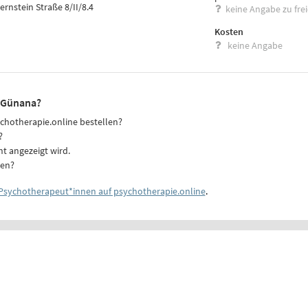
rnstein Straße 8/II/8.4
keine Angabe zu fre
Kosten
keine Angabe
r-Günana?
ychotherapie.online bestellen?
?
ht angezeigt wird.
ten?
Psychotherapeut*innen auf psychotherapie.online
.