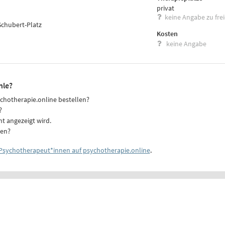
privat
keine Angabe zu fre
Schubert-Platz
Kosten
keine Angabe
hle?
ychotherapie.online bestellen?
?
ht angezeigt wird.
ten?
Psychotherapeut*innen auf psychotherapie.online
.