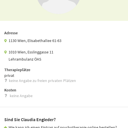
Adresse
1130 Wien, Elisabethallee 61-63
1010 Wien, Esslinggasse 11
Lehrambulanz ÖAS
Therapieplätze
privat
keine Angabe zu freien privaten Plätzen
Kosten
keine Angabe
Sind Sie Claudia Engleder?
Wie kann ich einen Eintrag auf psychotherapie.online bestellen?