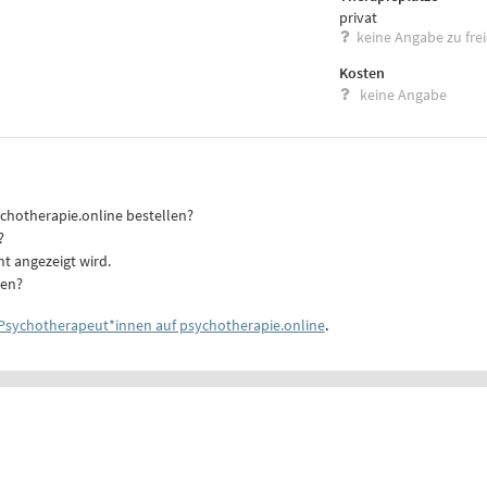
privat
keine Angabe zu fre
Kosten
keine Angabe
ychotherapie.online bestellen?
?
ht angezeigt wird.
ten?
Psychotherapeut*innen auf psychotherapie.online
.