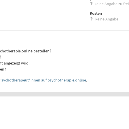
keine Angabe zu fre
Kosten
keine Angabe
ychotherapie.online bestellen?
?
ht angezeigt wird.
ten?
Psychotherapeut*innen auf psychotherapie.online
.