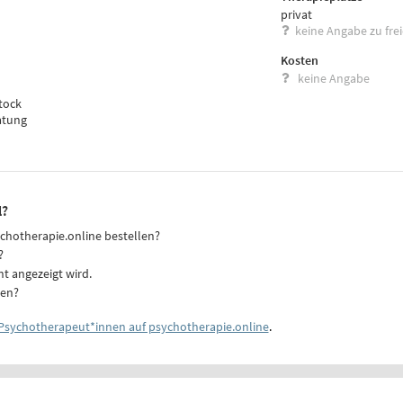
privat
keine Angabe zu fre
Kosten
keine Angabe
tock
atung
l?
ychotherapie.online bestellen?
?
ht angezeigt wird.
ten?
Psychotherapeut*innen auf psychotherapie.online
.