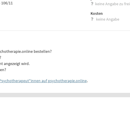
 106/11
keine Angabe zu fre
Kosten
keine Angabe
ychotherapie.online bestellen?
?
ht angezeigt wird.
ten?
Psychotherapeut*innen auf psychotherapie.online
.