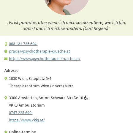
„Es ist paradox, aber wenn ich mich so akzeptiere, wie ich bin,
dann kann ich mich verändern. (Carl Rogers)“
068 181 735 694
praxis@psychotherapie-­krusche.­at
https:/­/­www.­psychotherapie-­krusche.­at/­
Adresse
1030 Wien, Esteplatz 5/4
Therapiezentrum Wien (innere) Mitte
3300 Amstetten, Anton-Schwarz-Straße 10
VKKJ Ambulatorium
0747 225 690
https:/­/­www.­vkkj.­at/­
Online-Termine