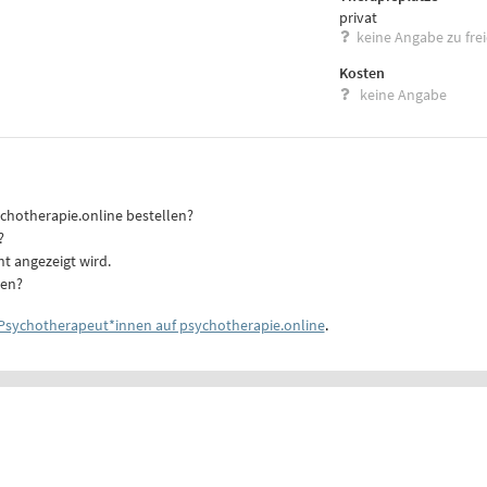
privat
keine Angabe zu fre
Kosten
keine Angabe
ychotherapie.online bestellen?
?
ht angezeigt wird.
ten?
Psychotherapeut*innen auf psychotherapie.online
.