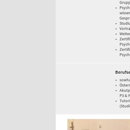
Grupp
Psych
wisse
Gespr
Studi
Vortr
Weite
Zertif
Psych
Zertif
Psych
Berufs
sowha
Österr
Akutp
P3 & 
Tutori
(Stud