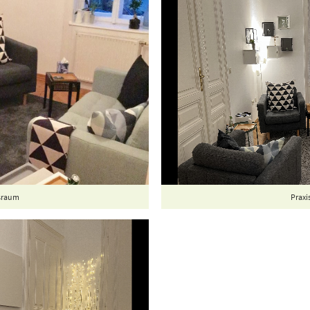
sraum
Prax