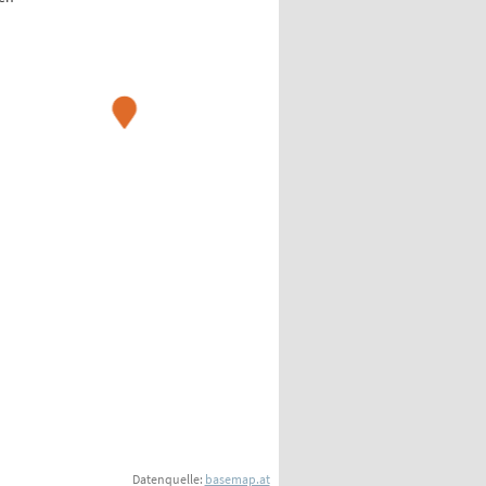
Datenquelle:
basemap.at