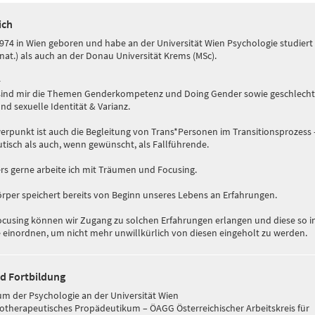
ich
1974 in Wien geboren und habe an der Universität Wien Psychologie studiert
.nat.) als auch an der Donau Universität Krems (MSc).
+
 sind mir die Themen Genderkompetenz und Doing Gender sowie geschlechtl
und sexuelle Identität & Varianz.
erpunkt ist auch die Begleitung von Trans*Personen im Transitionsprozess 
tisch als auch, wenn gewünscht, als Fallführende.
s gerne arbeite ich mit Träumen und Focusing.
rper speichert bereits von Beginn unseres Lebens an Erfahrungen.
cusing können wir Zugang zu solchen Erfahrungen erlangen und diese so i
e einordnen, um nicht mehr unwillkürlich von diesen eingeholt zu werden.
d Fortbildung
um der Psychologie an der Universität Wien
otherapeutisches Propädeutikum – ÖAGG Österreichischer Arbeitskreis für