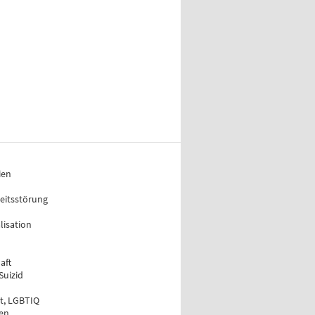
n
ien
keitsstörung
lisation
aft
Suizid
ät, LGBTIQ
en