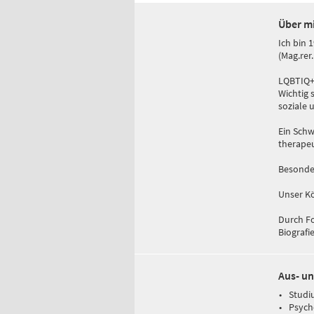
Über m
Ich bin 
(Mag.rer
LQBTIQ
Wichtig
soziale 
Ein Schw
therapeu
Besonder
Unser Kö
Durch Fo
Biografi
Aus- un
Studi
Psych