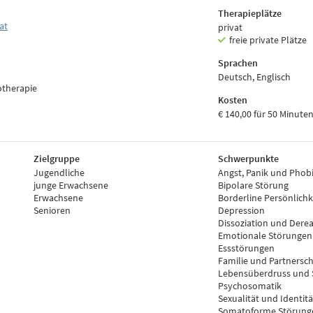
Therapieplätze
at
privat
freie private Plätze
Sprachen
Deutsch, Englisch
otherapie
Kosten
€ 140,00 für 50 Minute
Zielgruppe
Schwerpunkte
Jugendliche
Angst, Panik und Phob
junge Erwachsene
Bipolare Störung
Erwachsene
Borderline Persönlich
Senioren
Depression
Dissoziation und Derea
Emotionale Störungen
Essstörungen
Familie und Partnersch
Lebensüberdruss und 
Psychosomatik
Sexualität und Identit
Somatoforme Störung