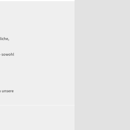
iche,
- sowohl
n unsere